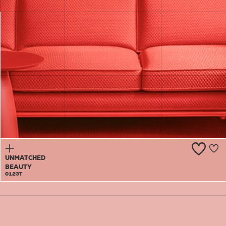
SWEET
HONEYSUCKLE
0122P
UNMATCHED
BEAUTY
0123T