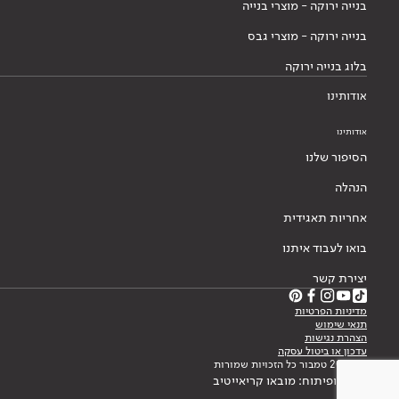
בנייה ירוקה - מוצרי בנייה
בנייה ירוקה - מוצרי גבס
בלוג בנייה ירוקה
אודותינו
אודותינו
הסיפור שלנו
הנהלה
אחריות תאגידית
בואו לעבוד איתנו
יצירת קשר
מדיניות הפרטיות
תנאי שימוש
הצהרת נגישות
עדכון או ביטול עסקה
© 2026 טמבור כל הזכויות שמורות
עיצוב ופיתוח: מובאו קריאייטיב