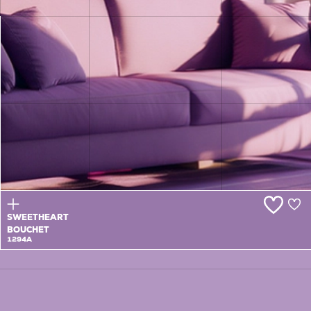
VENETIAN
VIOLET
1293T
SWEETHEART
BOUCHET
1294A