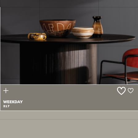
WELCOME
316
WEEKDAY
317