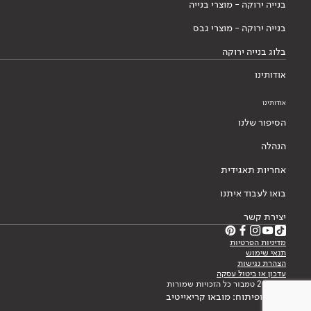
בנייה ירוקה - מוצרי בנייה
בנייה ירוקה - מוצרי גבס
בלוג בנייה ירוקה
אודותינו
אודותינו
הסיפור שלנו
הנהלה
אחריות תאגידית
בואו לעבוד איתנו
יצירת קשר
מדיניות הפרטיות
תנאי שימוש
הצהרת נגישות
עדכון או ביטול עסקה
© 2026 טמבור כל הזכויות שמורות
עיצוב ופיתוח: מובאו קריאייטיב