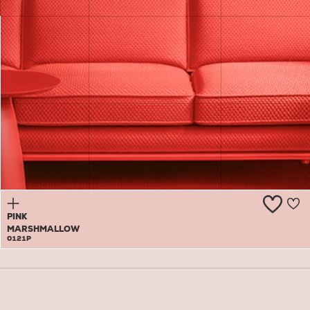
WHITE
SURRENDER
0120P
PINK
MARSHMALLOW
0121P