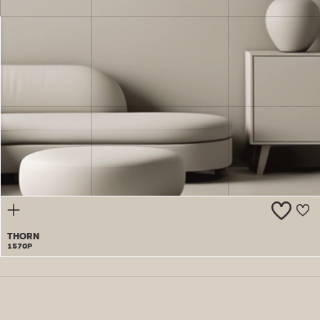
CHANCES
1569P
THORN
1570P