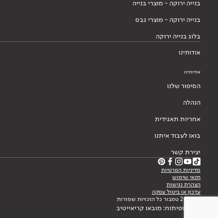
בנייה ירוקה - מוצרי בנייה
בנייה ירוקה - מוצרי גבס
בלוג בנייה ירוקה
אודותינו
אודותינו
הסיפור שלנו
הנהלה
אחריות תאגידית
בואו לעבוד איתנו
יצירת קשר
מדיניות הפרטיות
תנאי שימוש
הצהרת נגישות
עדכון או ביטול עסקה
© 2026 טמבור כל הזכויות שמורות
עיצוב ופיתוח: מובאו קריאייטיב