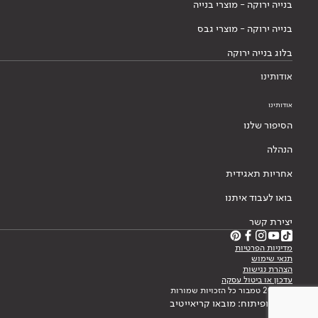
בנייה ירוקה - מוצרי בנייה
בנייה ירוקה - מוצרי גבס
בלוג בנייה ירוקה
אודותינו
אודותינו
הסיפור שלנו
הנהלה
אחריות תאגידית
בואו לעבוד איתנו
יצירת קשר
מדיניות הפרטיות
תנאי שימוש
הצהרת נגישות
עדכון או ביטול עסקה
© 2026 טמבור כל הזכויות שמורות
עיצוב ופיתוח: מובאו קריאייטיב