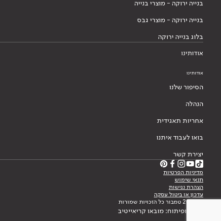
בנייה ירוקה - מוצרי בנייה
בנייה ירוקה - מוצרי גבס
בלוג בנייה ירוקה
אודותינו
אודותינו
הסיפור שלנו
הנהלה
אחריות תאגידית
בואו לעבוד איתנו
יצירת קשר
מדיניות הפרטיות
תנאי שימוש
הצהרת נגישות
עדכון או ביטול עסקה
© 2026 טמבור כל הזכויות שמורות
עיצוב ופיתוח: מובאו קריאייטיב