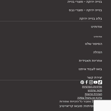
בנייה ירוקה - מוצרי בנייה
בנייה ירוקה - מוצרי גבס
בלוג בנייה ירוקה
אודותינו
אודותינו
הסיפור שלנו
הנהלה
אחריות תאגידית
בואו לעבוד איתנו
יצירת קשר
מדיניות הפרטיות
תנאי שימוש
הצהרת נגישות
עדכון או ביטול עסקה
© 2026 טמבור כל הזכויות שמורות
עיצוב ופיתוח: מובאו קריאייטיב