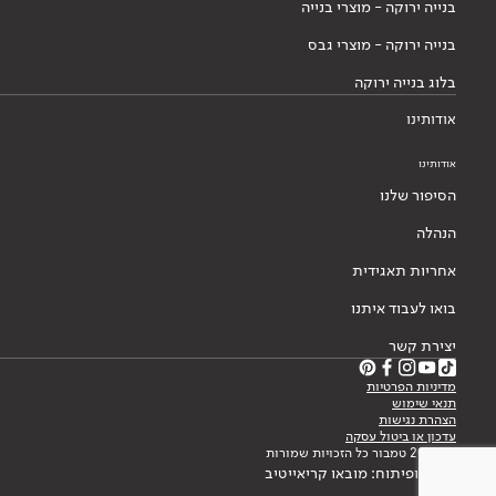
בנייה ירוקה - מוצרי בנייה
בנייה ירוקה - מוצרי גבס
בלוג בנייה ירוקה
אודותינו
אודותינו
הסיפור שלנו
הנהלה
אחריות תאגידית
בואו לעבוד איתנו
יצירת קשר
מדיניות הפרטיות
תנאי שימוש
הצהרת נגישות
עדכון או ביטול עסקה
© 2026 טמבור כל הזכויות שמורות
עיצוב ופיתוח: מובאו קריאייטיב