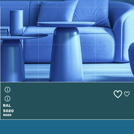
RAL
5019
5019
RAL
5020
5020