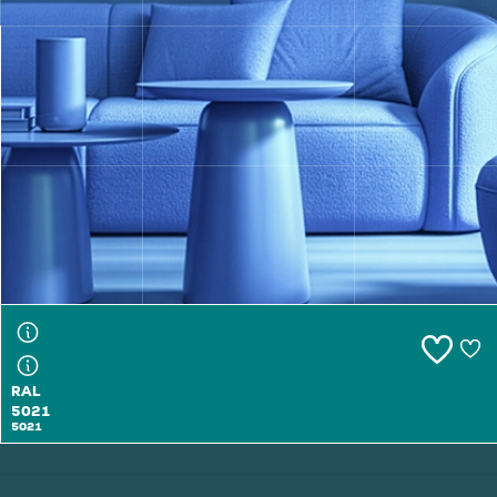
RAL
5020
5020
RAL
5021
5021