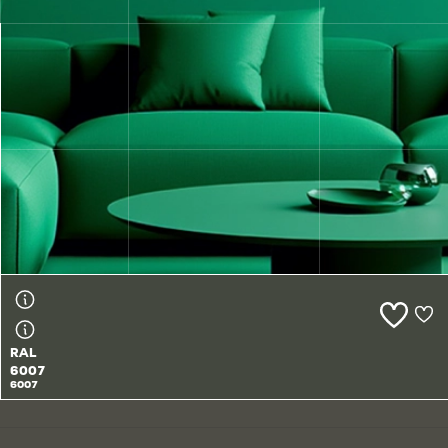
RAL
6006
6006
RAL
6007
6007