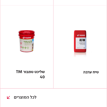
שליכט טמבור TM
טיח ערבה
40
לכל המוצרים
עולם של צבע
כל גווני המניפה