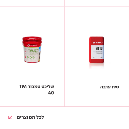
שליכט טמבור TM
טיח ערבה
40
לכל המוצרים
עולם של צבע
כל גווני המניפה