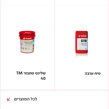
שליכט טמבור TM
טיח ערבה
40
לכל המוצרים
עולם של צבע
כל גווני המניפה