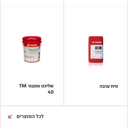
שליכט טמבור TM
טיח ערבה
40
לכל המוצרים
עולם של צבע
כל גווני המניפה